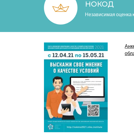
НОКОД
Независимая оценка 
Анк
обла