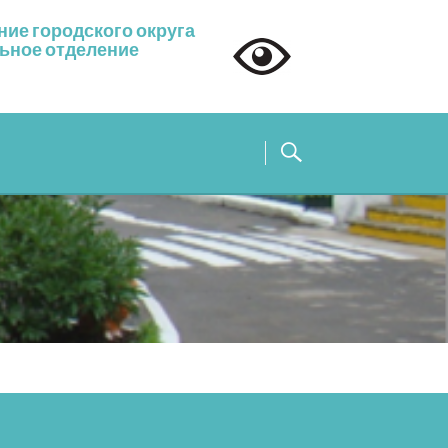
ие городского округа
льное отделение