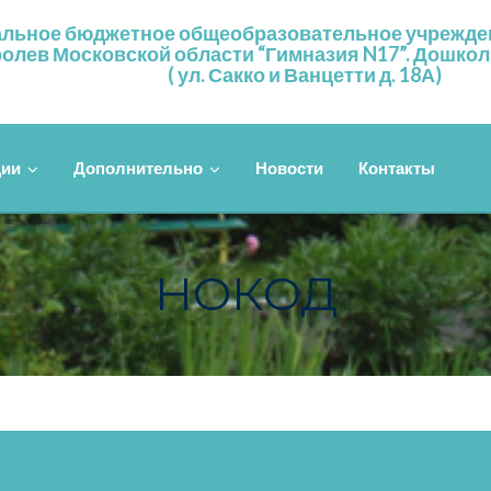
льное бюджетное общеобразовательное учрежден
олев Московской области “Гимназия N17”. Дошко
( ул. Сакко и Ванцетти д. 18А)
ции
Дополнительно
Новости
Контакты
НОКОД