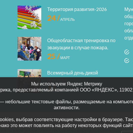
Территория развития-2026
Мун
общ
24 /
АПРЕЛЬ
гор
обл
отд
Общеобластная тренировка по
эвакуации в случае пожара.
25 /
МАРТ
Всемирный день дикой
природы
Мы используем Яндекс Метрику
3 /
трика, предоставляемый компанией ООО «ЯНДЕКС», 119021, Р
МАРТ
” — небольшие текстовые файлы, размещаемые на компьюте
активности.
cookies, выбрав соответствующие настройки в браузере. Та
l Однако это может повлиять на работу некоторых функций са
ательное учреждение городского округа Королев Московск