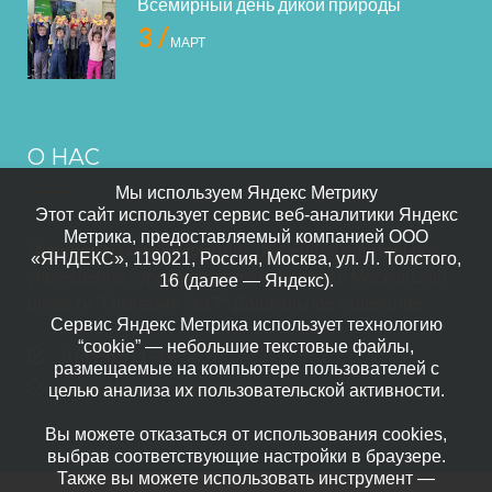
Всемирный день дикой природы
3 /
МАРТ
О НАС
Мы используем Яндекс Метрику
Этот сайт использует сервис веб-аналитики Яндекс
Метрика, предоставляемый компанией ООО
Муниципальное бюджетное общеобразовательное
«ЯНДЕКС», 119021, Россия, Москва, ул. Л. Толстого,
учреждение городского округа Королёв Московской
16 (далее — Яндекс).
области “Гимназия №17" Дошкольное отделение
Сервис Яндекс Метрика использует технологию
“cookie” — небольшие текстовые файлы,
8 (495) 511-49-56
размещаемые на компьютере пользователей с
Сайт МБОУ “Гимназия № 17”
целью анализа их пользовательской активности.
Вы можете отказаться от использования cookies,
выбрав соответствующие настройки в браузере.
Также вы можете использовать инструмент —