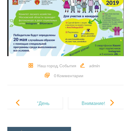
Наш город
,
События
admin
0 Комментарии
Навигация
по
“День
Внимание!
записям
Победы!”
Конкурс!